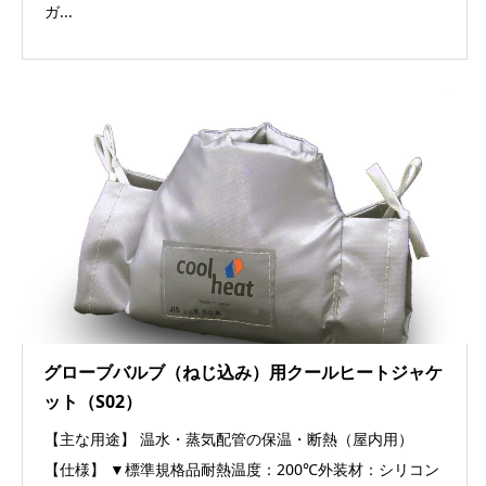
ガ...
グローブバルブ（ねじ込み）用クールヒートジャケ
ット（S02）
【主な用途】 温水・蒸気配管の保温・断熱（屋内用）
【仕様】 ▼標準規格品耐熱温度：200℃外装材：シリコン